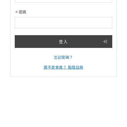
密碼
登入
忘記密碼？
還不是會員？ 點我註冊