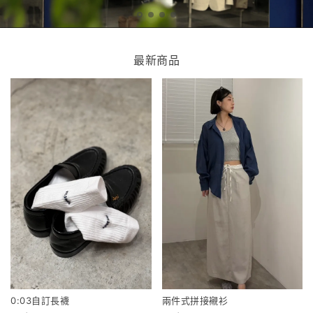
最新商品
0:03自訂長襪
兩件式拼接襯衫