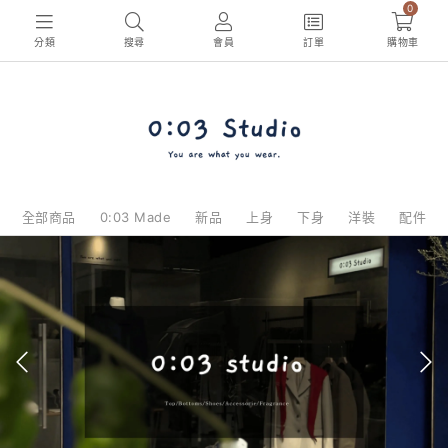
0
分類
搜尋
會員
訂單
購物車
全部商品
0:03 Made
新品
上身
下身
洋裝
配件