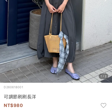
1
/
2
D260618001
可調節刷刷長洋
980