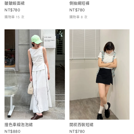
皺皺緞面裙
側抽繩短褲
780
780
購物車 15 次
購物車 8 次
撞色車線泡泡裙
開衩西裝短裙
880
780