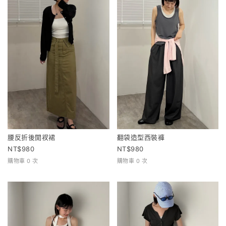
腰反折後開衩裙
翻袋造型西裝褲
980
980
購物車 0 次
購物車 0 次