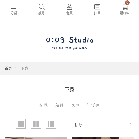
0
分類
搜尋
會員
訂單
購物車
首頁
下身
下身
裙類
短褲
長褲
牛仔褲