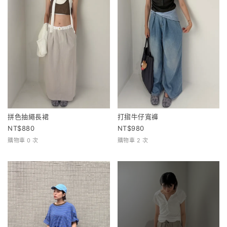
拼色抽繩長裙
打摺牛仔寬褲
880
980
購物車 0 次
購物車 2 次