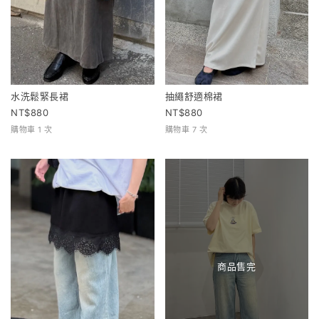
水洗鬆緊長裙
抽繩舒適棉裙
880
880
購物車 1 次
購物車 7 次
商品售完