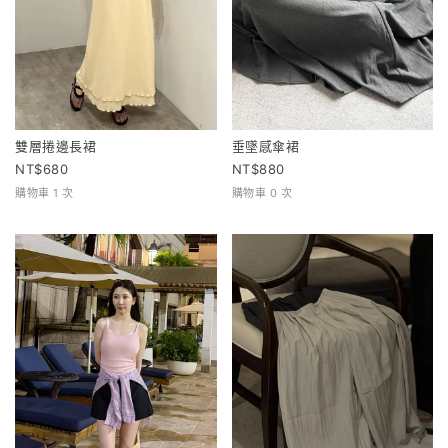
雙層捲邊長裙
垂墜感傘裙
680
880
購物車 1 次
購物車 0 次