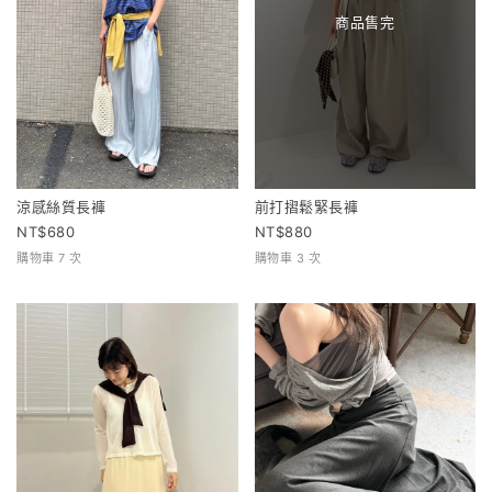
商品售完
涼感絲質長褲
前打摺鬆緊長褲
680
880
購物車 7 次
購物車 3 次