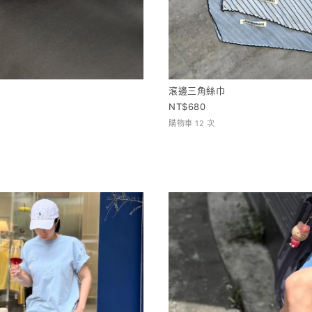
滾邊三角絲巾
680
購物車 12 次