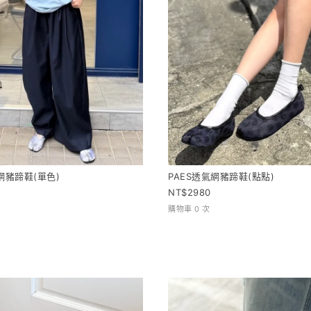
網豬蹄鞋(單色)
PAES透氣網豬蹄鞋(點點)
2980
購物車 0 次