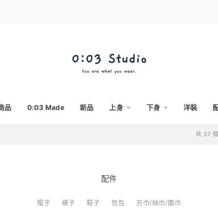
商品
0:03 Made
新品
上身
下身
洋裝
共 37
配件
帽子
襪子
鞋子
包包
方巾/絲巾/圍巾