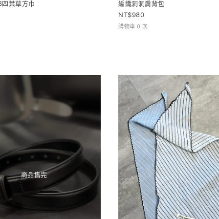
48四葉草方巾
編織洞洞肩背包
980
購物車 0 次
商品售完