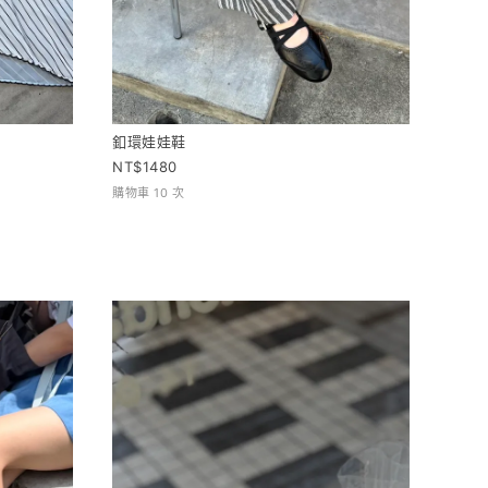
釦環娃娃鞋
1480
購物車 10 次