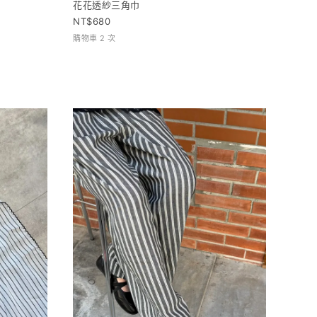
花花透紗三角巾
680
購物車 2 次