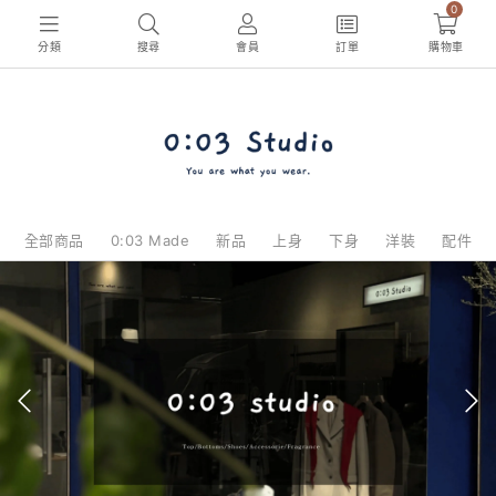
0
分類
搜尋
會員
訂單
購物車
全部商品
0:03 Made
新品
上身
下身
洋裝
配件