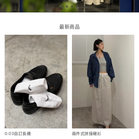
最新商品
0:03自訂長襪
兩件式拼接襯衫