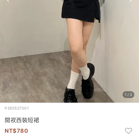
1
/
2
P260527001
開衩西裝短裙
780