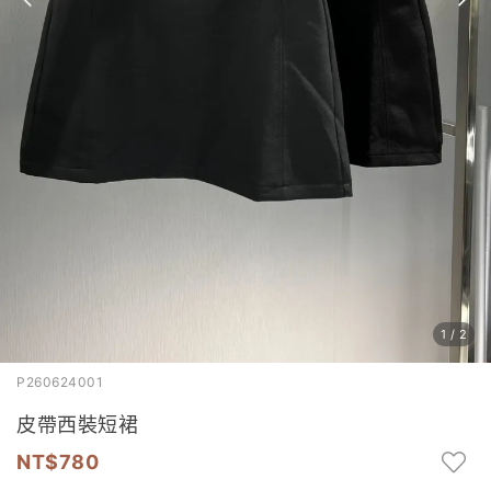
1
/
2
P260624001
皮帶西裝短裙
780