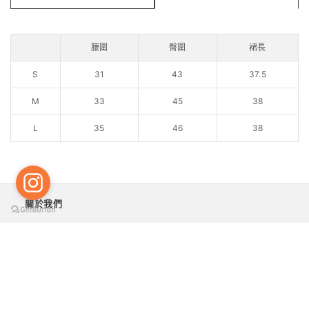
腰圍
臀圍
裙長
S
31
43
37.5
M
33
45
38
L
35
46
38
關於我們
付款與運送
售後服務