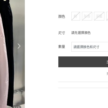
粉
灰杏
深藍
顏色
尺寸
請先選擇顏色
數量
1
/
3