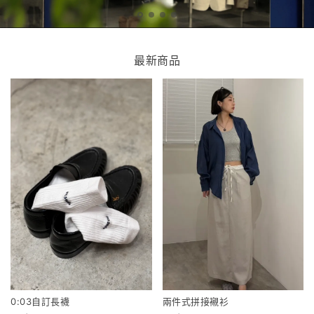
最新商品
0:03自訂長襪
兩件式拼接襯衫