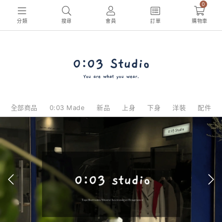
0
分類
搜尋
會員
訂單
購物車
全部商品
0:03 Made
新品
上身
下身
洋裝
配件