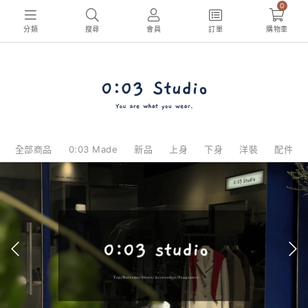
0
分類
搜尋
會員
訂單
購物車
全部商品
0:03 Made
新品
上身
下身
洋裝
配件