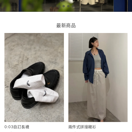
最新商品
0:03自訂長襪
兩件式拼接襯衫