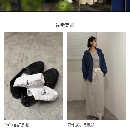
最新商品
0:03自訂長襪
兩件式拼接襯衫