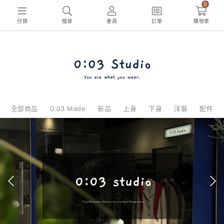
0
分類
搜尋
會員
訂單
購物車
全部商品
0:03 Made
新品
上身
下身
洋裝
配件