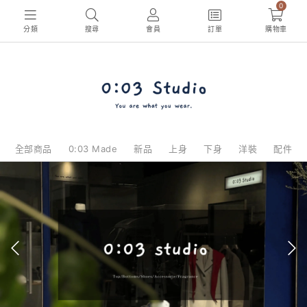
0
分類
搜尋
會員
訂單
購物車
全部商品
0:03 Made
新品
上身
下身
洋裝
配件