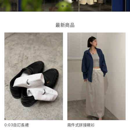
最新商品
0:03自訂長襪
兩件式拼接襯衫