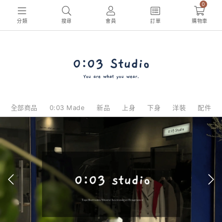
0
分類
搜尋
會員
訂單
購物車
全部商品
0:03 Made
新品
上身
下身
洋裝
配件