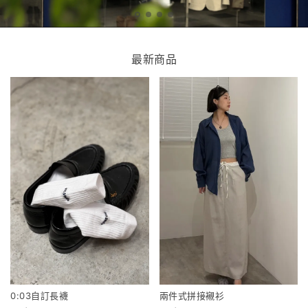
最新商品
0:03自訂長襪
兩件式拼接襯衫