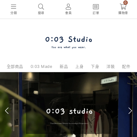
0
分類
搜尋
會員
訂單
購物車
全部商品
0:03 Made
新品
上身
下身
洋裝
配件