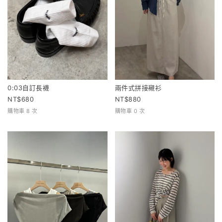
0:03自訂長襪
兩件式拼接襯衫
680
880
購物車 8 次
購物車 0 次