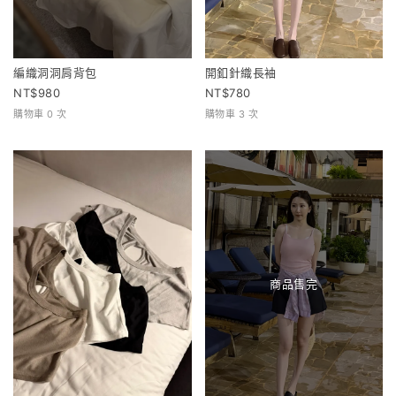
編織洞洞肩背包
開釦針織長袖
980
780
購物車 0 次
購物車 3 次
商品售完