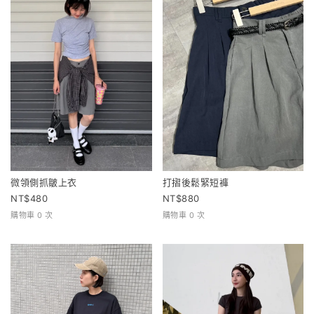
微領側抓皺上衣
打摺後鬆緊短褲
480
880
購物車 0 次
購物車 0 次