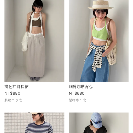
拼色抽繩長裙
細肩綁帶背心
880
680
購物車 0 次
購物車 1 次