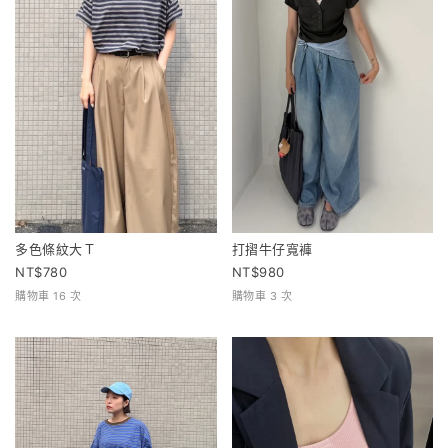
多色條紋大Ｔ
打摺牛仔寬褲
780
980
購物車 16 次
購物車 3 次