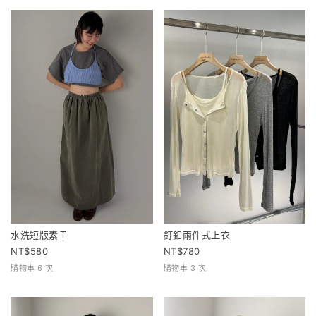
水洗短版素Ｔ
釘釦兩件式上衣
580
780
購物車 6 次
購物車 3 次