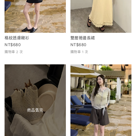
格紋透膚襯衫
雙層捲邊長裙
680
680
購物車 2 次
購物車 1 次
商品售完