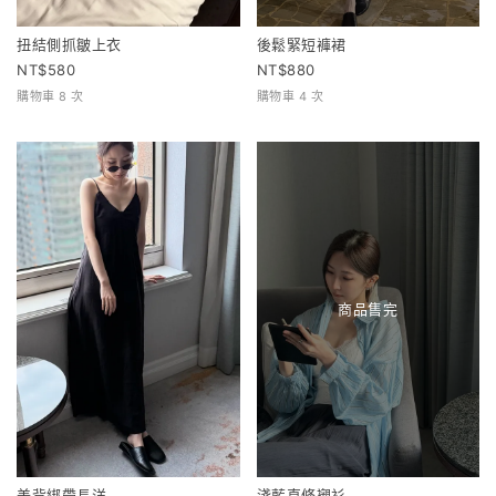
扭結側抓皺上衣
後鬆緊短褲裙
580
880
購物車 8 次
購物車 4 次
商品售完
美背綁帶長洋
淺藍直條襯衫