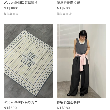
Woden048四葉草襯衫
腰反折後開衩裙
1880
980
購物車 0 次
購物車 0 次
Woden048四葉草方巾
翻袋造型西裝褲
500
980