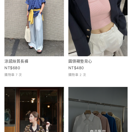
涼感絲質長褲
圓領襯墊背心
680
480
購物車 7 次
購物車 2 次
商品售完