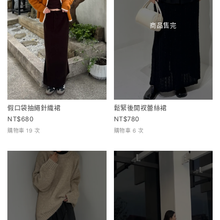
商品售完
假口袋抽繩針織裙
鬆緊後開衩蕾絲裙
680
780
購物車 19 次
購物車 6 次