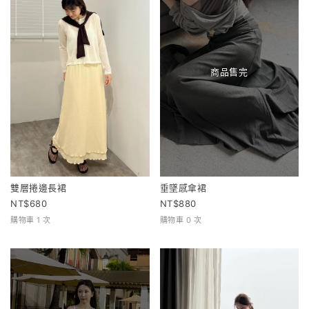
商品售完
雙層捲邊長裙
垂墜感傘裙
680
880
購物車 1 次
購物車 0 次