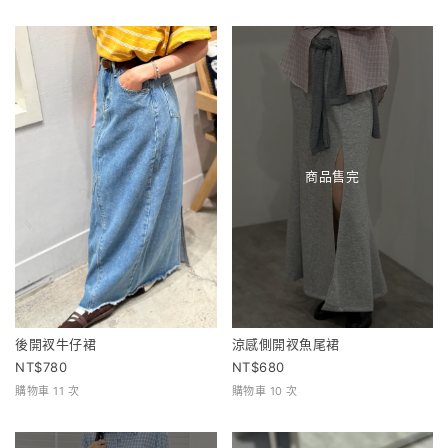
商品售完
後開衩牛仔裙
涼感側開衩魚尾裙
780
680
購物車 11 次
購物車 10 次