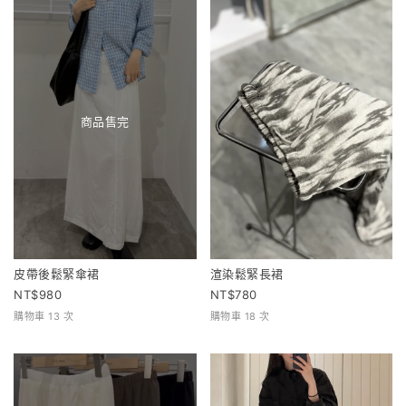
商品售完
皮帶後鬆緊傘裙
渲染鬆緊長裙
980
780
購物車 13 次
購物車 18 次