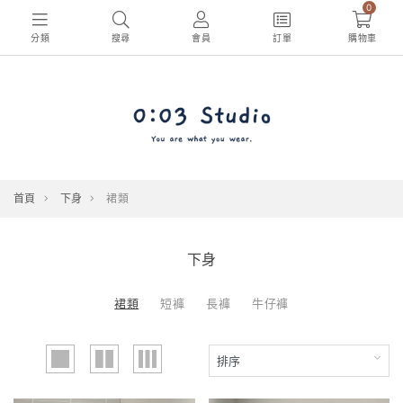
0
分類
搜尋
會員
訂單
購物車
首頁
下身
裙類
下身
裙類
短褲
長褲
牛仔褲