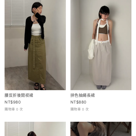
腰反折後開衩裙
拼色抽繩長裙
980
880
購物車 0 次
購物車 0 次