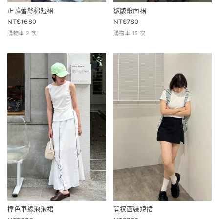
正韓蕾絲棉短裙
皺皺緞面裙
1680
780
購物車 2 次
購物車 15 次
撞色車線泡泡裙
開衩西裝短裙