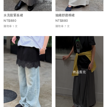
水洗鬆緊長裙
抽繩舒適棉裙
880
880
購物車 1 次
購物車 7 次
商品售完